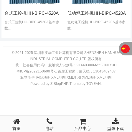
台式工控机HH-BIPC-4520A
低功耗工控机HH-BIPC-4520A
台式工控机HH-BIPC-4520A基本参
低功耗工控机HH-BIPC-4520A基本参
数...
数...
© 2021-2025 深圳市汉华工业计算机有限公司.SHENZHEN HANHUA
INDUSTRIAL COMPUTER CO.,LTD.版权所有.
统一社会信用代码/一般纳税人识别号：91440300MA5GTNLY3U
粤ICP备2022150600号-1
首席工程师：廖天德，13043409437
标签
管理
网站地图
XM
L
地图
XM
L
地图
XM
L
地图
XM
L
地图
Powered by
Z-BlogPHP
. Theme by
TOYEAN
.
首页
电话
产品中心
型录下载