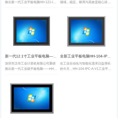
推出新一代工业平板电脑HH-121-IPC
领域，稳定、耐用与高效是核心诉
-A-V2，专为严苛工业场景设计，集高
求。HH-070-IPC-A-V1工业平板电脑
效能、高扩展性与超强耐用性于一
以硬核配置与工业级设计，为复杂场
体，助力企业实现智能化升级。核心
景提供可靠解决方案，助力企业降本
卖点：硬核配置，全能适配高...
增效，抢占智能化先机！核心性...
新一代12.1寸工业平板电脑——HH-121-IPC-A-V1重磅发布
全新工业平板电脑HH-104-IPC-A-V1震撼上市：为严苛环境而生，赋能工业智能化
深圳市汉华工业计算机有限公司重磅
在工业自动化与智能化需求日益增长
推出新一代工业级平板电脑——HH-1
的今天，HH-104-IPC-A-V1工业平板
21-IPC-A-V1，专为严苛工业场景设
电脑 应势而生！这款专为工业场景设
计，以高效性能、极致耐用与灵活扩
计的全能型设备，以卓越性能、超强
展为核心，助力企业智能化升级！核
耐用性及灵活扩展能力，重新定义工
心卖点，定义工业新标准高效...
业终端标准，助力企业高效...