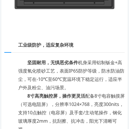
工业级防护，适应复杂环境
坚固耐用，无惧恶劣条件
机身采用铝制钣金
+高
强度氧化喷砂工艺，表面IP65防护等级，防水防油防
尘，可在-10℃至60℃宽温环境下稳定运行，适应半
户外及粉尘、油污场景。
8寸高亮触控屏，操作更灵活
配备
8寸电容触摸屏
（可选电阻屏），分辨率1024×768，亮度300nits，
支持10点触控（电容屏）及手套/主动笔操作，钢化
玻璃厚度2mm，抗刮擦、抗冲击，阳光下清晰可