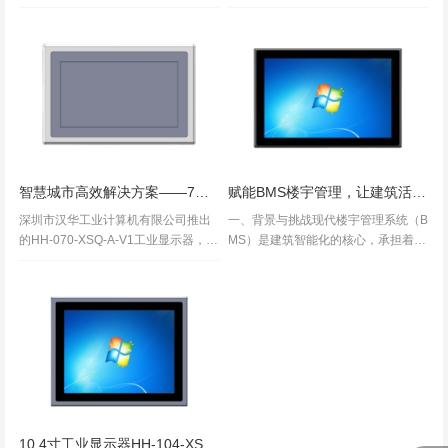
能源、安防、环境等设备，而工业级
在交通管理、环境监测、公共安全等
显示终端作为人机交互的核心载体，
领域的重要性日益凸显。深圳市汉华
直接影响系统的稳定性和操作效率。
工业计算机有限公司推出的HH-080-X
深圳市汉华工业计算机有限公司推出
SQ-A-V1工业显示器，凭借其...
的HH...
智慧城市高效解决方案——7寸工业显示器HH-070-XSQ-A-V1
赋能BMS楼宇管理，让建筑活起来 ——基于12.1寸工业显示器HH-121-XSQ-A-V2的智能解决方案
深圳市汉华工业计算机有限公司推出
一、背景与挑战现代楼宇管理系统（B
的HH-070-XSQ-A-V1工业显示器，凭
MS）是建筑智能化的核心，承担着能
借其卓越性能和工业级设计，成为智
源监控、设备管理、环境优化等关键
慧城市建设中不可或缺的智能终端设
任务。然而，传统BMS终端常面临以
备。以下为具体应用案例及核心优势
下痛点：环境适应性差：普通屏幕在
分析：应用场景与解决方案智...
强光、潮湿或灰尘环境中显示效果不
佳...
10.4寸工业显示器HH-104-XSQ-A-V1应用于光伏自动化设备，助力绿色低碳能源发展