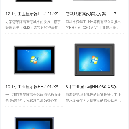
12.1寸工业显示器HH-121-XSQ-A-V1赋能BMS楼宇管理解决方案：让建筑“活起来”
智慧城市高效解决方案——7寸工业显示器HH-070-XSQ-A-V1
方案背景随着智慧城市的发展，楼宇
深圳市汉华工业计算机有限公司推出
管理系统（BMS）需实时监控建筑内
的HH-070-XSQ-A-V1工业显示器，凭
能源、安防、环境等设备，而工业级
借其卓越性能和工业级设计，成为智
显示终端作为人机交互的核心载体，
慧城市建设中不可或缺的智能终端设
直接影响系统的稳定性和操作效率。
备。以下为具体应用案例及核心优势
深圳市汉华工业计算机有限公司推出
分析：应用场景与解决方案智...
的HH...
10.1寸工业显示器HH-101-XSQ-A-V1在光伏自动化设备中的应用案例——助力绿色低碳能源高效运维
8寸工业显示器HH-080-XSQ-A-V1驱动智慧城市高效运维的可靠之选
一、项目背景随着全球能源结构向绿
随着智慧城市建设的加速推进，工业
色低碳转型，光伏发电成为核心发展
显示设备作为人机交互的核心载体，
方向之一。然而，光伏电站多部署于
在交通管理、环境监测、公共安全等
户外恶劣环境（如沙漠、高原等），
领域的重要性日益凸显。深圳市汉华
设备需具备高可靠性、环境适应性与
工业计算机有限公司推出的HH-080-X
智能化运维能力。某新能源科技公司
SQ-A-V1工业显示器，凭借其...